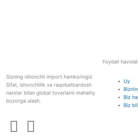
Foydali havolal
Sizning ishonchli import hamkoringiz
Uy
Sifat, ishonchlilik va raqobatbardosh
Biznin
narxlar bilan global tovarlarni mahalliy
Biz h
bozorga ulash.
Biz bi
T
W