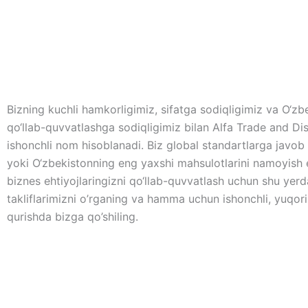
Bizning kuchli hamkorligimiz, sifatga sodiqligimiz va O‘zbe
qo‘llab-quvvatlashga sodiqligimiz bilan Alfa Trade and Di
ishonchli nom hisoblanadi. Biz global standartlarga javo
yoki O‘zbekistonning eng yaxshi mahsulotlarini namoyish 
biznes ehtiyojlaringizni qo‘llab-quvvatlash uchun shu yerd
takliflarimizni o’rganing va hamma uchun ishonchli, yuqori s
qurishda bizga qo’shiling.