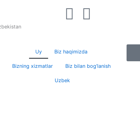
T
W
e
h
Uzbekistan
l
a
Uy
Biz haqimizda
e
t
Bizning xizmatlar
Biz bilan bog’lanish
g
s
Uzbek
r
a
a
p
m
p