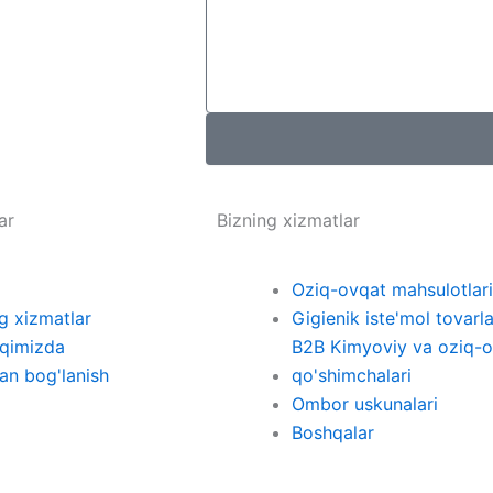
ar
Bizning xizmatlar
Oziq-ovqat mahsulotlari
g xizmatlar
Gigienik iste'mol tovarla
aqimizda
B2B Kimyoviy va oziq-
lan bog'lanish
qo'shimchalari
Ombor uskunalari
Boshqalar