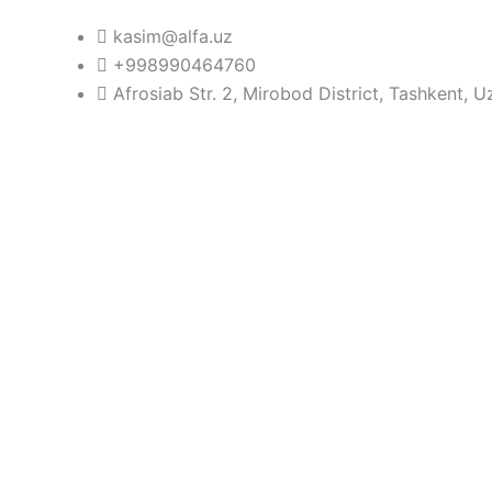
Skip
kasim@alfa.uz
to
+998990464760
content
Afrosiab Str. 2, Mirobod District, Tashkent, 